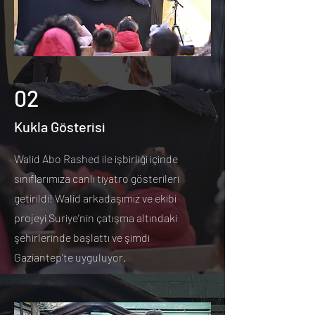
02
Kukla Gösterisi
Walid Abo Rashed ile işbirliği içinde
sınıflarımıza canlı tiyatro gösterileri
getirildi! Walid arkadaşımız ve ekibi
projeyi Suriye’nin çatışma altındaki
şehirlerinde başlattı ve şimdi
Gaziantep’te uyguluyor.