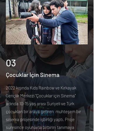
03
Çocuklar İçin Sinema
2022 kışında Kids Rainbow ve Kırkayak
Gençlik Merkezi “Çocuklar için Sinema”
adında 10-15 yaş arası Suriyeli ve Türk
çocukları bir araya getiren muhteşem bir
sinema projesinde işbirliği yaptı. Proje
süresince oyunlarla birbirini tanımaya