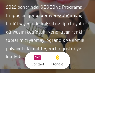
2022 baharında, GEGED ve Programa
Empug’un gönüllüleriyle yaptığımız iş
birliği sayesinde hokkabazlığın büyülü
dünyasını keşfettik. Kendi uçan renkli
toplarımızı yapmayı öğrendik ve komik
palyaçolarla muhteşem bir gösteriye
katıldık!
Contact
Donate